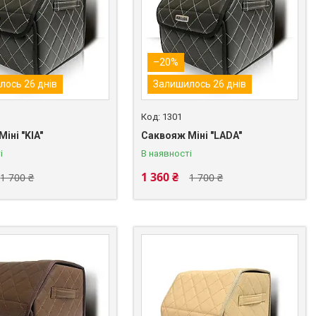
–20%
лось 26 днів
Залишилось 26 днів
1301
іні "KIA"
Саквояж Міні "LADA"
і
В наявності
1 360 ₴
1 700 ₴
1 700 ₴