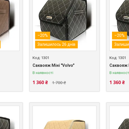
–20%
–20%
Залишилось 26 днів
Залиши
1301
1301
Саквояж Міні "Volvo"
Саквояж 
В наявності
В наявност
1 360 ₴
1 360 ₴
1 700 ₴