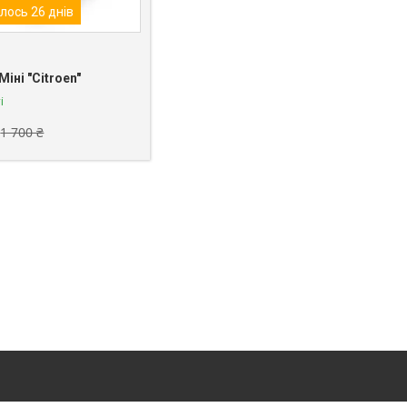
лось 26 днів
іні "Citroen"
і
1 700 ₴