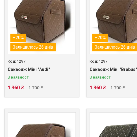
–20%
–20%
Залишилось 26 днів
Залишилось 26 днів
1297
1297
Саквояж Міні "Audi"
Саквояж Міні "Brabus"
В наявності
В наявності
1 360 ₴
1 360 ₴
1 700 ₴
1 700 ₴