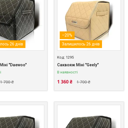
–20%
лось 26 днів
Залишилось 26 днів
1295
Міні "Daewoo"
Саквояж Міні "Geely"
і
В наявності
1 360 ₴
1 700 ₴
1 700 ₴