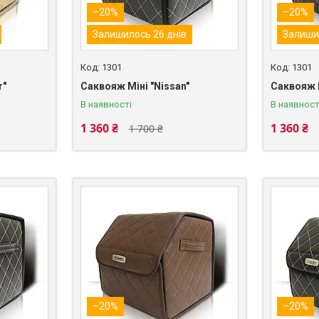
–20%
–20%
Залишилось 26 днів
Залиши
1301
1301
r"
Саквояж Міні "Nissan"
Саквояж М
В наявності
В наявност
1 360 ₴
1 360 ₴
1 700 ₴
–20%
–20%