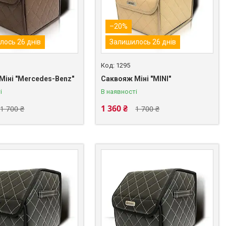
–20%
лось 26 днів
Залишилось 26 днів
1295
Міні "Mercedes-Benz"
Саквояж Міні "MINI"
і
В наявності
1 360 ₴
1 700 ₴
1 700 ₴