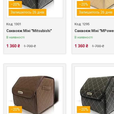
–20%
–20%
Залишилось 26 днів
Залишилось 26 днів
1301
1295
Саквояж Міні "Mitsubishi"
Саквояж Міні "MPowe
В наявності
В наявності
1 360 ₴
1 360 ₴
1 700 ₴
1 700 ₴
–20%
–20%