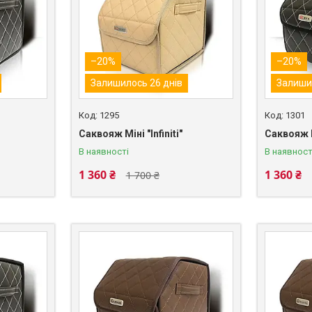
–20%
–20%
Залишилось 26 днів
Залиши
1295
1301
Саквояж Міні "Infiniti"
Саквояж М
В наявності
В наявност
1 360 ₴
1 360 ₴
1 700 ₴