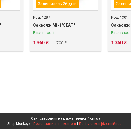
Залишилось 26 днів
Залиши
1297
1301
"
Саквояж Міні "SEAT"
Саквояж М
В наявності
В наявност
1 360 ₴
1 360 ₴
1 700 ₴
Сайт створений на маркетплейсі
Prom.ua
Shop Monkeys |
Поскаржитися на контент
|
Політика конфіденційності