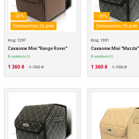
–20%
–20%
Залишилось 26 днів
Залишилось 26 днів
1297
1301
Саквояж Міні "Range Rover"
Саквояж Міні "Mazda"
В наявності
В наявності
1 360 ₴
1 360 ₴
1 700 ₴
1 700 ₴