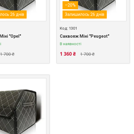
–20%
лось 26 днів
Залишилось 26 днів
1301
іні "Opel"
Саквояж Міні "Peugeot"
і
В наявності
1 360 ₴
1 700 ₴
1 700 ₴