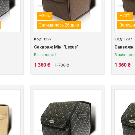
–20%
–20%
Залишилось 26 днів
Залиши
1297
1297
Саквояж Міні "Lexus"
Саквояж 
В наявності
В наявност
1 360 ₴
1 360 ₴
1 700 ₴