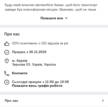
Будь-який власник автомобіля бажає, щоб його транспорт
завжди був атмосферним місцем. Важливо, щоб не лише
зовнішність, а й атмосфера всередині авто надавала радість
Показати все
та комфорт. Один із найпростіших та ефективних способів
досягти цього - використання ароматизаторів в машину.
Ми пропонуємо вам найкращий вибір ароматизаторів для
Про нас
автомобіля, які стануть невід'ємною частиною вашого
водійського досвіду.
92% позитивних з 192 відгуків за рік
Індивідуальний підхід: ароматизатори в
машину з логотипом
Працює з 30.11.2018
Сучасні водії шукають не тільки якісні, але й стильні рішення
м. Харків
для свого авто. Наші ароматизатори в авто з логотипом - це
Зернова 53, Харків, Україна
відмінний спосіб підкреслити вашу унікальність та додати
персонального шарму вашому автомобілю.
Контакти
Переваги покупки в нашому інтернет-магазині:
Сьогодні працює з 11:00 до 15:00
Показати весь графік роботи
Наш магазин пропонує великий асортимент
ароматизаторів для автомобіля. Ви можете вибрати
той, який найбільше вам підходить, обираючи з
різноманітних запахів та дизайнів.
Про нас
Багаторазовість. Шукаєте економічне та екологічне