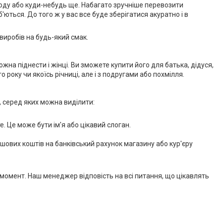
ироду або куди-небудь ще. Набагато зручніше перевозити
'ються. До того ж у вас все буде зберігатися акуратно і в
виробів на будь-який смак.
на піднести і жінці. Ви зможете купити його для батька, дідуся,
 року чи якоїсь річниці, але і з подругами або похмілля.
, серед яких можна виділити:
. Це може бути ім'я або цікавий слоган.
ових коштів на банківський рахунок магазину або кур'єру
момент. Наш менеджер відповість на всі питання, що цікавлять