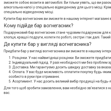
зможете собою возити в автомобілі. Ви тільки уявіть, що ви раз
алкогольна напої у спеціально відведеному для цього місці. Крім 
спеціально відведеному місці.
Купити бар вогнегасник ви зможете в нашому інтернет магазині 
Кому підійде бар вогнегасник?
Подарунковий бар вогнегасник стане чудовим подарунком для коха
хлопця, кращої подруги, колеги по роботі, сестри і так далі. Так
Де купити бар у вигляді вогнегасника?
Придбати бар у вигляді вогнегасника ви зможете в нашому інтер
Розцінки. У нас найвигідніші розцінки. Ви зможете придбат
Індивідуальний підхід. У разі необхідності ми без проблем 
Доставка. Ми гарантуємо досить швидку доставку за вказ
Оплата. У вас буде можливість оплатити покупку будь-яким
особисто в руки при отриманні.
Асортимент. У нас досить великий вибір продукції на будь-
Для того щоб зробити замовлення, вам необхідно зв'язатися з н
вас.