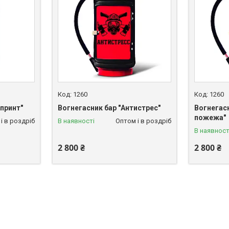
1260
1260
 принт"
Вогнегасник бар "Антистрес"
Вогнегасн
пожежа"
і в роздріб
В наявності
Оптом і в роздріб
В наявност
2 800 ₴
2 800 ₴