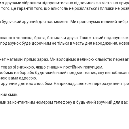
ом з друзями зібралися відправитися на відпочинок за місто, на пр
того, це гарантія того, що алкоголь не розіллється і пляшки не розіб
в будь-який зручний для вас момент. Ми пропонуємо великий вибір 
ного чоловіка, брата, батька чи друга. Також такий подарунок мож
ий подарунок буде доречним не тільки в честь дня народження, нового
нет магазині прямо зараз. Ми володіємо великою кількістю переваг
и товар зі знижкою, якщо є нашим постійним покупцем.
зробимо на бар або будь-який інший предмет напис, яку ви побажаєте
аною вами адресою.
 зручним для вас способом. Наприклад, шляхом перерахування грош
який смак.
ами за контактним номером телефону в будь-який зручний для вас 