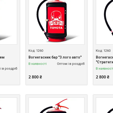
1260
1260
нем
Вогнегасник бар "З лого авто"
Вогнегас
"Стратег
В наявності
Оптом і в роздріб
і в роздріб
В наявност
2 800 ₴
2 800 ₴