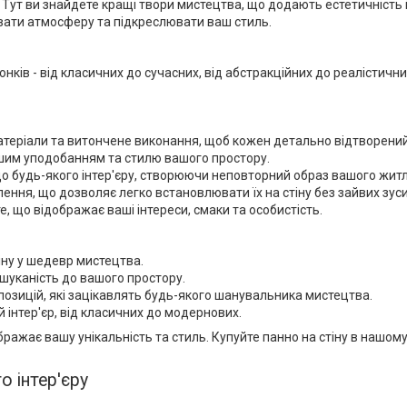
 Тут ви знайдете кращі твори мистецтва, що додають естетичність і
ювати атмосферу та підкреслювати ваш стиль.
нків - від класичних до сучасних, від абстракційних до реалістични
 матеріали та витончене виконання, щоб кожен детально відтворен
ашим уподобанням та стилю вашого простору.
 до будь-якого інтер'єру, створюючи неповторний образ вашого жит
лення, що дозволяє легко встановлювати їх на стіну без зайвих зус
те, що відображає ваші інтереси, смаки та особистість.
іну у шедевр мистецтва.
шуканість до вашого простору.
позицій, які зацікавлять будь-якого шанувальника мистецтва.
й інтер'єр, від класичних до модернових.
ображає вашу унікальність та стиль. Купуйте панно на стіну в нашому
о інтер'єру