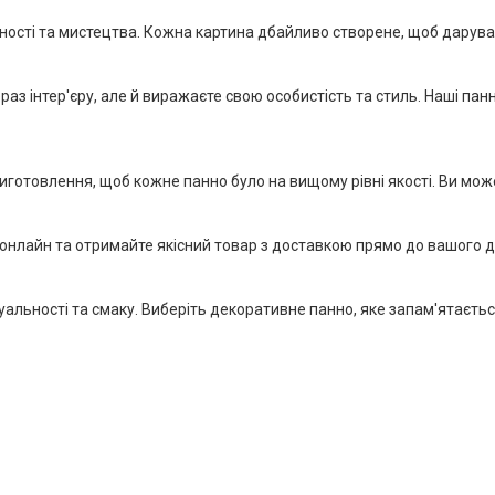
аності та мистецтва. Кожна картина дбайливо створене, щоб дарув
аз інтер'єру, але й виражаєте свою особистість та стиль. Наші п
отовлення, щоб кожне панно було на вищому рівні якості. Ви можете
 онлайн та отримайте якісний товар з доставкою прямо до вашого 
альності та смаку. Виберіть декоративне панно, яке запам'ятається