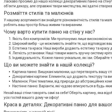
Ласкаво просимо до нашої колекції декоративних панно на стіну!
об'єкти декору, але справжні твори мистецтва, які здатні створ
Розмаїття стилів та малюнків
У нашому асортименті ви знайдете різноманітність стилів та малю
роблять ваш простір більш живим та виразним.
Чому варто купити панно на стіну у нас?
Якість без компромісів: Ми пропонуємо лише високоякісні
Широкий вибір - це можливість знайти те, що відповідає в
Естетика та краса: Наші вироби додають естетику та красу
Легкість установки: Наші товари мають зручну систему кріп
Індивідуальність: Кожне панно унікальне, як і ви. Обирайте 
Що ви можете знайти в нашій колекції?
Картина панно: Вишукані малюнки, що перетворять вашу ст
Декоративні картини: Елементи, що додають текстуру та ви
Малюнок: Різні тематики, від природи до абстракційних ком
Настінне панно: Варіанти, які чудово вписуються в будь-яки
Нехай ваші стіни говорять самі за себе! Оберіть картину, яка від
усіх гостей вашого дому чи офісу!
Краса в деталях: Декоративні панно для вашог
Вишуканість у кожній лінії