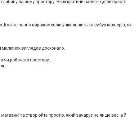
 глибину вашому простору. Наші картини панно - це не просто
х. Кожне панно виражає свою унікальність та вибух кольорів, які
ий малюнок виглядав досконало.
ла чи робочого простору.
иль.
 магазині та створюйте простір, який зачарує не лише вас, а й