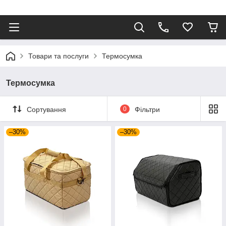
⠀
Товари та послуги
Термосумка
Термосумка
Сортування
0
Фільтри
–30%
–30%