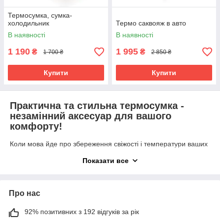
Термосумка, сумка-
холодильник
Термо саквояж в авто
В наявності
В наявності
1 190
1 995
₴
₴
1 700 ₴
2 850 ₴
Купити
Купити
Практична та стильна термосумка -
незамінний аксесуар для вашого
комфорту!
Коли мова йде про збереження свіжості і температури ваших
продуктів, термосумка є найкращим рішенням. Цей чудовий
Показати все
аксесуар поєднує в собі практичність, стиль і зручність,
забезпечуючи вам можливість насолоджуватися свіжими
стравами і напоями в будь-який час і в будь-якому місці.
Про нас
Купіть термосумку в Україні та
насолоджуйтесь свіжістю продуктів
92% позитивних з 192 відгуків за рік
завжди і скрізь!