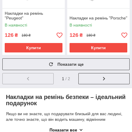
Накладки на ремінь
"Peugeot"
Накладки на ремінь "Porsche"
В наявності
В наявності
126
126
₴
₴
180 ₴
180 ₴
Купити
Купити
Показати ще
1
/ 2
Накладки на ремінь безпеки – ідеальний
подарунок
Якщо ви не знаєте, що подарувати близькій для вас людині,
але точно знаєте, що він водить машину, відмінним
подарунком стане накладка на ремінь безпеки для водія.
Показати все
Вироби подібного плану напевно порадують будь-якої