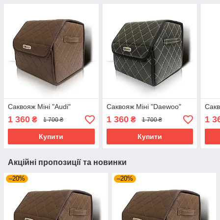
Саквояж Міні "Audi"
Саквояж Міні "Daewoo"
Сакв
1 360
1 360
1 3
₴
₴
1 700 ₴
1 700 ₴
Купити
Купити
Акційні пропозиції та новинки
–20%
–20%