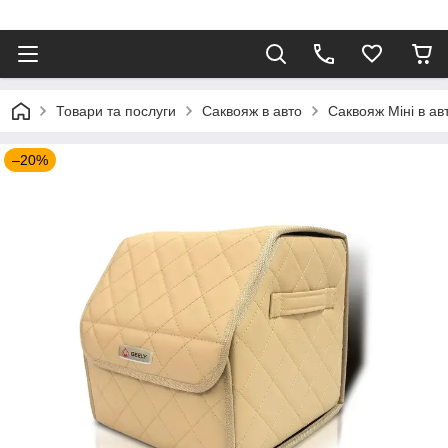
⠀
Товари та послуги
Саквояж в авто
Саквояж Міні в ав
–20%