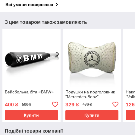
Всі умови повернення
З цим товаром також замовляють
Бейсбольна біта «BMW»
Подушки на подголовник
Накл
"Mercedes-Benz"
"Vol
400
329
126
₴
₴
500 ₴
470 ₴
Купити
Купити
Подібні товари компанії