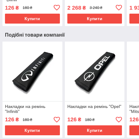
126
2 268
1 9
₴
₴
180 ₴
3 240 ₴
Купити
Купити
Подібні товари компанії
Накладки на ремінь
Накладки на ремінь "Opel"
Накл
"Infiniti"
"Mits
126
126
126
₴
₴
180 ₴
180 ₴
Купити
Купити