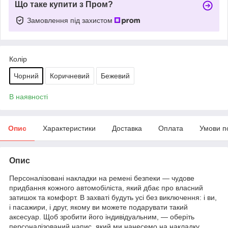
Що таке купити з Пром?
Замовлення під захистом
Колір
Чорний
Коричневий
Бежевий
В наявності
Опис
Характеристики
Доставка
Оплата
Умови п
Опис
Персоналізовані накладки на ремені безпеки — чудове
придбання кожного автомобіліста, який дбає про власний
затишок та комфорт. В захваті будуть усі без виключення: і ви,
і пасажири, і друг, якому ви можете подарувати такий
аксесуар. Щоб зробити його індивідуальним, — оберіть
персоналізований напис, який ми нанесемо на накладку