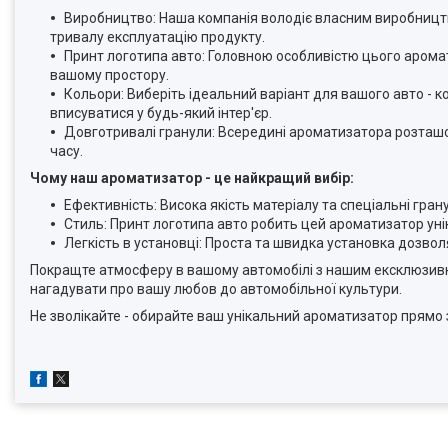
Виробництво: Наша компанія володіє власним виробництв
тривалу експлуатацію продукту.
Принт логотипа авто: Головною особливістю цього арома
вашому простору.
Кольори: Виберіть ідеальний варіант для вашого авто - 
вписуватися у будь-який інтер'єр.
Довготривалі гранули: Всередині ароматизатора розташо
часу.
Чому наш ароматизатор - це найкращий вибір:
Ефективність: Висока якість матеріалу та спеціальні гра
Стиль: Принт логотипа авто робить цей ароматизатор ун
Легкість в установці: Проста та швидка установка дозво
Покращте атмосферу в вашому автомобілі з нашим ексклюзивн
нагадувати про вашу любов до автомобільної культури.
Не зволікайте - обирайте ваш унікальний ароматизатор прямо 