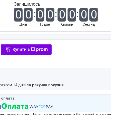
Залишилось
0
0
0
0
0
0
0
0
Днів
Годин
Хвилин
Секунд
Купити з
ротягом 14 днів
за рахунок покупця
лектронні платежі. Тепер ви можете купити будь-який товар не