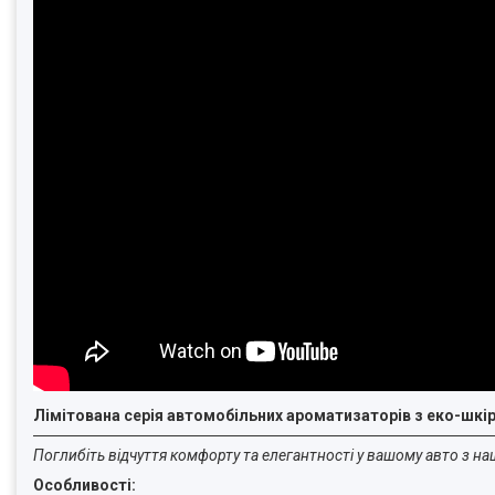
Лімітована серія автомобільних ароматизаторів з еко-шкі
Поглибіть відчуття комфорту та елегантності у вашому авто з н
Особливості: