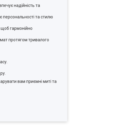
печує надійність та
є персональності та стилю
, щоб гармонійно
омат протягом тривалого
асу.
ру.
арувати вам приємні миті та