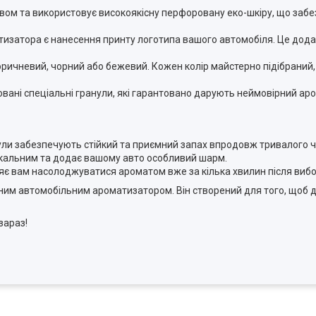
ом та використовує високоякісну перфоровану еко-шкіру, що забез
тизатора є нанесення принту логотипа вашого автомобіля. Це дода
коричневий, чорний або бежевий. Кожен колір майстерно підібраний
вані спеціальні гранули, які гарантовано дарують неймовірний ар
нули забезпечують стійкий та приємний запах впродовж тривалого ч
ікальним та додає вашому авто особливий шарм.
ляє вам насолоджуватися ароматом вже за кілька хвилин після вибо
им автомобільним ароматизатором. Він створений для того, щоб д
зараз!