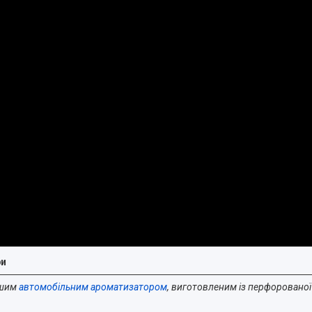
ри
ашим
автомобільним ароматизатором
, виготовленим із перфорованої