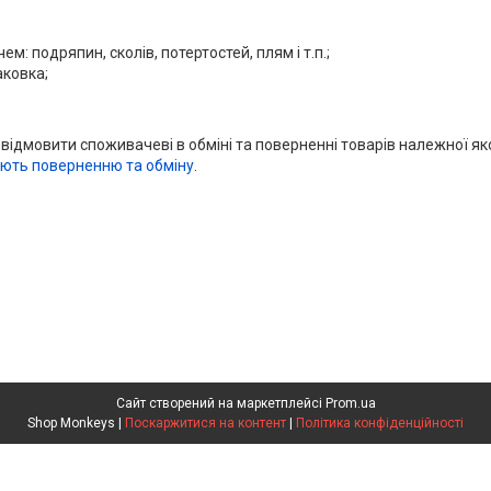
м: подряпин, сколів, потертостей, плям і т.п.;
аковка;
 відмовити споживачеві в обміні та поверненні товарів належної як
ають поверненню та обміну
.
Сайт створений на маркетплейсі
Prom.ua
Shop Monkeys |
Поскаржитися на контент
|
Політика конфіденційності