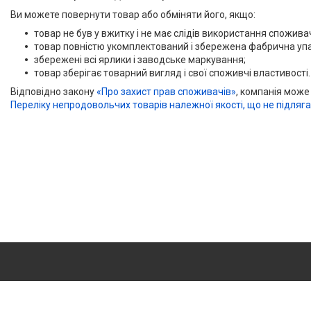
Ви можете повернути товар або обміняти його, якщо:
товар не був у вжитку і не має слідів використання споживаче
товар повністю укомплектований і збережена фабрична уп
збережені всі ярлики і заводське маркування;
товар зберігає товарний вигляд і свої споживчі властивості.
Відповідно закону
«Про захист прав споживачів»
, компанія може
Переліку непродовольчих товарів належної якості, що не підляг