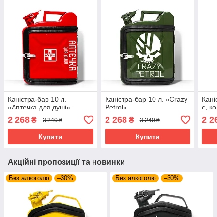
Каністра-бар 10 л.
Каністра-бар 10 л. «Crazy
Кані
«Аптечка для душі»
Petrol»
є, к
2 268
2 268
2 2
₴
₴
3 240 ₴
3 240 ₴
Купити
Купити
Акційні пропозиції та новинки
Без алкоголю
–30%
Без алкоголю
–30%