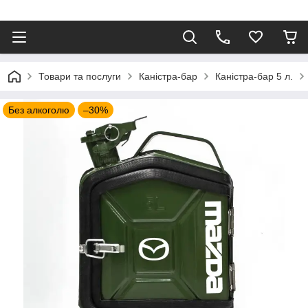
⠀
Товари та послуги
Каністра-бар
Каністра-бар 5 л.
Без алкоголю
–30%