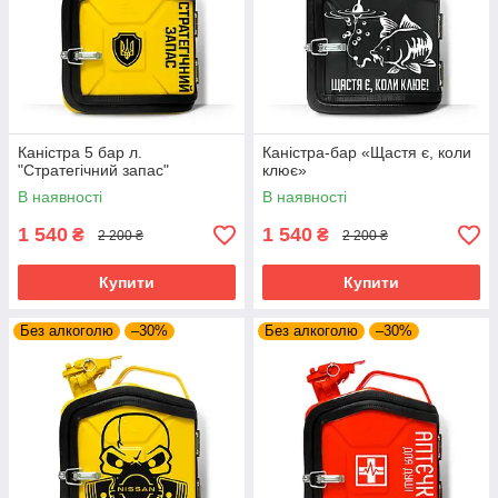
Каністра 5 бар л.
Каністра-бар «Щастя є, коли
"Стратегічний запас"
клює»
В наявності
В наявності
1 540
1 540
₴
₴
2 200 ₴
2 200 ₴
Купити
Купити
Без алкоголю
–30%
Без алкоголю
–30%