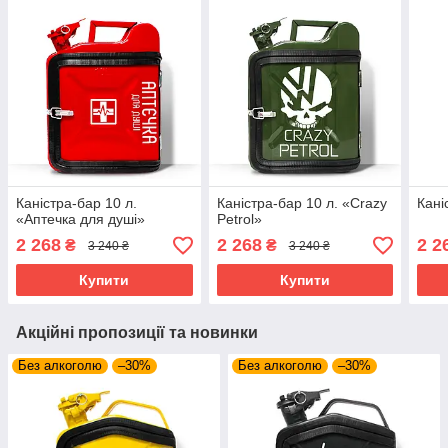
Каністра-бар 10 л.
Каністра-бар 10 л. «Crazy
Кані
«Аптечка для душі»
Petrol»
2 268
2 268
2 2
₴
₴
3 240 ₴
3 240 ₴
Купити
Купити
Акційні пропозиції та новинки
Без алкоголю
–30%
Без алкоголю
–30%