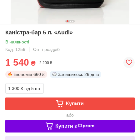
Каністра-бар 5 л. «Audi»
В наявності
Код: 1256
Опт і роздріб
1 540
₴
2 200 ₴
Економія
660 ₴
Залишилось
26 днів
1 300 ₴
від 5 шт.
Купити
або
Купити з