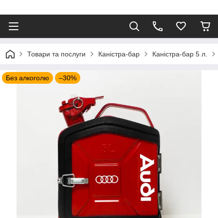
⠀
Товари та послуги
Каністра-бар
Каністра-бар 5 л.
Без алкоголю
–30%