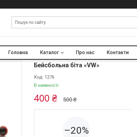
Головна
Каталог
Про нас
Контакти
Бейсбольна біта «VW»
Код:
1276
В наявності
400 ₴
500 ₴
–20%