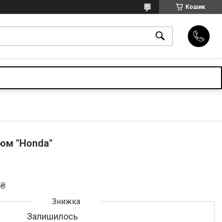
Кошик
юм "Honda"
 ₴
Залишилось