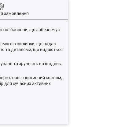
ля замовлення
існої бавовни, що забезпечує
опомогою вишивки, що надає
істю та деталями, що видаються
нувань та зручність на щодень.
беріть наш спортивний костюм,
ір для сучасних активних