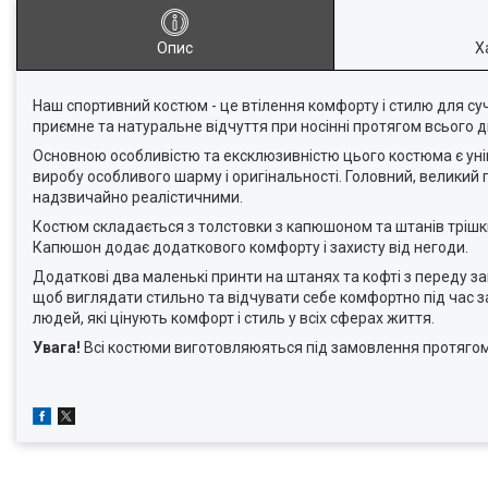
Опис
Х
Наш спортивний костюм - це втілення комфорту і стилю для су
приємне та натуральне відчуття при носінні протягом всього д
Основною особливістю та ексклюзивністю цього костюма є ун
виробу особливого шарму і оригінальності. Головний, великий
надзвичайно реалістичними.
Костюм складається з толстовки з капюшоном та штанів трішки 
Капюшон додає додаткового комфорту і захисту від негоди.
Додаткові два маленькі принти на штанях та кофті з переду з
щоб виглядати стильно та відчувати себе комфортно під час з
людей, які цінують комфорт і стиль у всіх сферах життя.
Увага!
Всі костюми виготовляюяться під замовлення протягом 