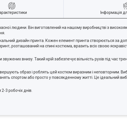
арактеристики
Інформація д
часної людини. Він виготовлений на нашому виробництві з високояк
ня.
ікальний дизайн принта. Кожен елемент принта створюється за д
 принт, розташований на спині костюма, вразить всіх своєю яскрав
звужених внизу. Такий крій забезпечує вільність рухів під час тре
авершують образ і роблять цей костюм виразним і неповторним. Ви
анять спортом або просто у повсякденному житті. Це ідеальний виб
2-3 робочіх днів.