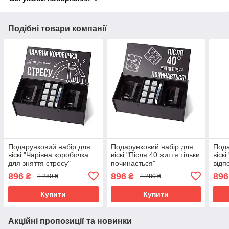
Подібні товари компанії
Подарунковий набір для
Подарунковий набір для
Пода
віскі "Чарівна коробочка
віскі "Після 40 життя тільки
віск
для зняття стресу"
починається"
відп
896
896
896
₴
₴
1 280 ₴
1 280 ₴
Купити
Купити
Акційні пропозиції та новинки