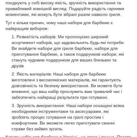
поєднують у собі високу якість, зручність використання та
привабливий зовнішній вигляд. Подаруйте радість гарними
моментами, які можуть бути зібрані разом навколо гриля.
Тут є кілька причин, чому наші набори для барбекю є
найкращим вибором:
Розмаїтість наборів: Ми пропонуємо широкий
асортимент наборів, що задовольнять будь-які потреби.
Ви знайдете набори для гриля барбекю, набори для
приготування барбекю, а також подарункові набори, які
стануть чудовим подарунком для ваших близьких та
друзів.
Якість матеріалів: Наші набори для барбекю
виготовлені з високоякісних матеріалів, які гарантують
довговічність та безпеку використання. Ви можете бути
впевнені, що ваш набір прослужить вам тривалий час і
забезпечить найкращі результати при готуванні.
Зручність використання: Наші набори оснащені всіма
необхідними інструментами та аксесуарами, які
зроблять процес готування на грилі простим і
комфортним. Ви зможете легко приготувати смачні
страви без зайвих зусиль.