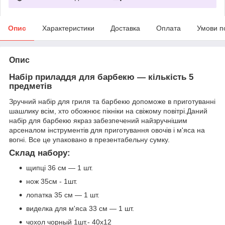
Опис
Характеристики
Доставка
Оплата
Умови п
Опис
Набір приладдя для барбекю — кількість 5
предметів
Зручний набір для гриля та барбекю допоможе в приготуванні
шашлику всім, хто обожнює пікніки на свіжому повітрі.Даний
набір для барбекю якраз забезпечений найзручнішим
арсеналом інструментів для приготування овочів і м'яса на
вогні. Все це упаковано в презентабельну сумку.
Склад набору:
щипці 36 см — 1 шт.
нож 35см - 1шт.
лопатка 35 см — 1 шт.
виделка для м'яса 33 см — 1 шт.
чохол чорный 1шт.- 40х12