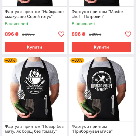
Фартух з принтом "Найкраще
Фартух з принтом "Master
смакує що Сергій готує"
chef - Петрович"
В наявності
В наявності
896
896
₴
₴
1 280 ₴
1 280 ₴
Купити
Купити
–30%
–30%
Фартух з принтом "Повар без
Фартух з принтом
мату, як борщ без томату"
"Приборкувач м'яса"