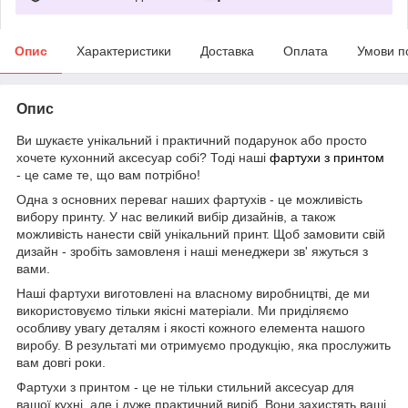
Опис
Характеристики
Доставка
Оплата
Умови п
Опис
Ви шукаєте унікальний і практичний подарунок або просто
хочете кухонний аксесуар собі? Тоді наші
фартухи з принтом
- це саме те, що вам потрібно!
Одна з основних переваг наших фартухів - це можливість
вибору принту. У нас великий вибір дизайнів, а також
можливість нанести свій унікальний принт. Щоб замовити свій
дизайн - зробіть замовленя і наші менеджери зв' яжуться з
вами.
Наші фартухи виготовлені на власному виробництві, де ми
використовуємо тільки якісні матеріали. Ми приділяємо
особливу увагу деталям і якості кожного елемента нашого
виробу. В результаті ми отримуємо продукцію, яка прослужить
вам довгі роки.
Фартухи з принтом - це не тільки стильний аксесуар для
вашої кухні, але і дуже практичний виріб. Вони захистять ваші