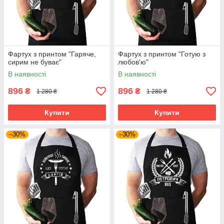
Фартух з принтом "Гаряче,
Фартух з принтом "Готую з
сирим не буває"
любов'ю"
В наявності
В наявності
896
896
₴
₴
1 280 ₴
1 280 ₴
Купити
Купити
–30%
–30%