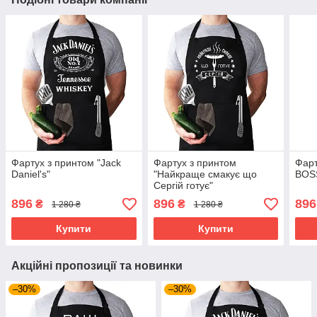
Фартух з принтом "Jack
Фартух з принтом
Фарт
Daniel's"
"Найкраще смакує що
BOS
Сергій готує"
896
896
896
₴
₴
1 280 ₴
1 280 ₴
Купити
Купити
Акційні пропозиції та новинки
–30%
–30%