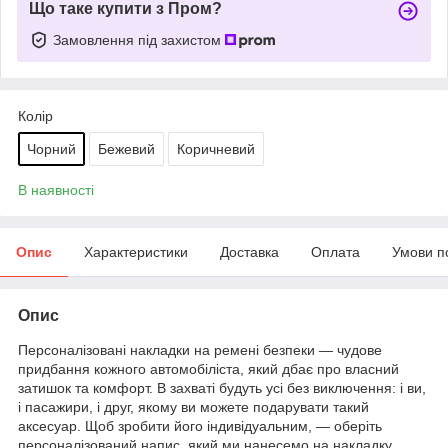
Що таке купити з Пром?
Замовлення під захистом
Колір
Чорний
Бежевий
Коричневий
В наявності
Опис
Характеристики
Доставка
Оплата
Умови п
Опис
Персоналізовані накладки на ремені безпеки — чудове
придбання кожного автомобіліста, який дбає про власний
затишок та комфорт. В захваті будуть усі без виключення: і ви,
і пасажири, і друг, якому ви можете подарувати такий
аксесуар. Щоб зробити його індивідуальним, — оберіть
персоналізований напис, який ми нанесемо на накладку