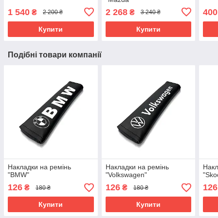
1 540
2 268
400
₴
₴
2 200 ₴
3 240 ₴
Купити
Купити
Подібні товари компанії
Накладки на ремінь
Накладки на ремінь
Накл
"BMW"
"Volkswagen"
"Sko
126
126
126
₴
₴
180 ₴
180 ₴
Купити
Купити