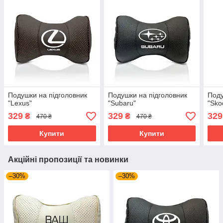
Подушки на підголовник
Подушки на підголовник
Поду
"Lexus"
"Subaru"
"Sko
329
329
329
₴
₴
470 ₴
470 ₴
Купити
Купити
Акційні пропозиції та новинки
–30%
–30%