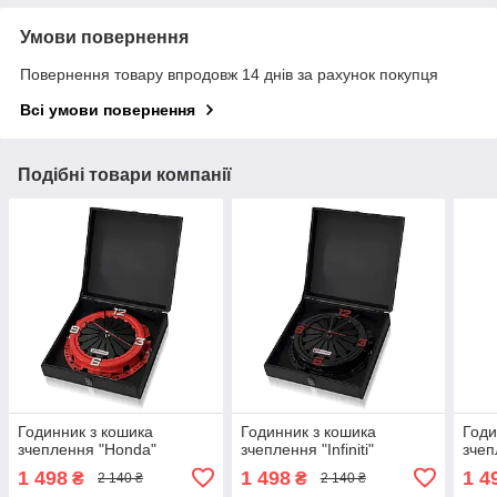
Умови повернення
Повернення товару впродовж 14 днів за рахунок покупця
Всі умови повернення
Подібні товари компанії
Годинник з кошика
Годинник з кошика
Годи
зчеплення "Honda"
зчеплення "Infiniti"
зчеп
1 498
1 498
1 4
₴
₴
2 140 ₴
2 140 ₴