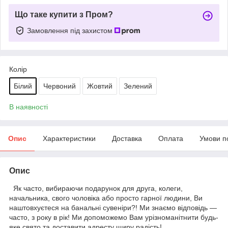
Що таке купити з Пром?
Замовлення під захистом
Колір
Білий
Червоний
Жовтий
Зелений
В наявності
Опис
Характеристики
Доставка
Оплата
Умови п
Опис
Як часто, вибираючи подарунок для друга, колеги,
начальника, свого чоловіка або просто гарної людини, Ви
наштовхуєтеся на банальні сувеніри?! Ми знаємо відповідь —
часто, з року в рік! Ми допоможемо Вам урізноманітнити будь-
яке свято та доставити адресту щиру радість!