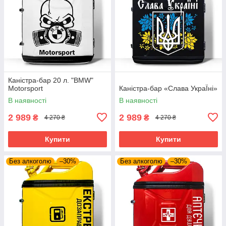
Каністра-бар 20 л. "BMW"
Motorsport
Каністра-бар «Слава УкраЇні»
В наявності
В наявності
2 989
2 989
₴
₴
4 270 ₴
4 270 ₴
Купити
Купити
Без алкоголю
–30%
Без алкоголю
–30%