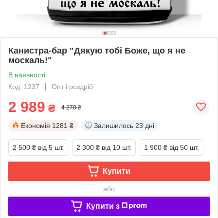
Канистра-бар "Дякую тобі Боже, що я не
москаль!"
В наявності
Код: 1237
Опт і роздріб
2 989
₴
4 270 ₴
Економія
1281 ₴
Залишилось
23 дні
2 500 ₴
від 5 шт.
2 300 ₴
від 10 шт.
1 900 ₴
від 50 шт.
Купити
або
Купити з