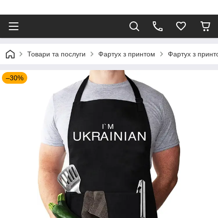
⠀
Товари та послуги
Фартух з принтом
Фартух з принто
–30%