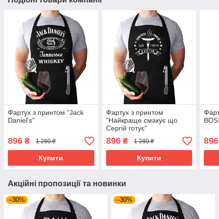
Фартух з принтом "Jack
Фартух з принтом
Фарт
Daniel's"
"Найкраще смакує що
BOS
Сергій готує"
896
896
896
₴
₴
1 280 ₴
1 280 ₴
Купити
Купити
Акційні пропозиції та новинки
–30%
–30%