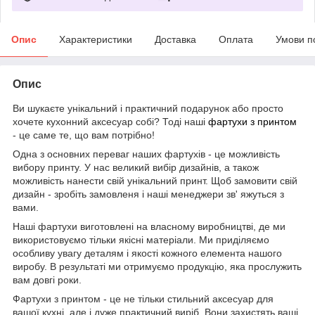
Опис
Характеристики
Доставка
Оплата
Умови п
Опис
Ви шукаєте унікальний і практичний подарунок або просто
хочете кухонний аксесуар собі? Тоді наші
фартухи з принтом
- це саме те, що вам потрібно!
Одна з основних переваг наших фартухів - це можливість
вибору принту. У нас великий вибір дизайнів, а також
можливість нанести свій унікальний принт. Щоб замовити свій
дизайн - зробіть замовленя і наші менеджери зв' яжуться з
вами.
Наші фартухи виготовлені на власному виробництві, де ми
використовуємо тільки якісні матеріали. Ми приділяємо
особливу увагу деталям і якості кожного елемента нашого
виробу. В результаті ми отримуємо продукцію, яка прослужить
вам довгі роки.
Фартухи з принтом - це не тільки стильний аксесуар для
вашої кухні, але і дуже практичний виріб. Вони захистять ваші