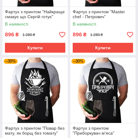
Фартух з принтом "Найкраще
Фартух з принтом "Master
смакує що Сергій готує"
chef - Петрович"
В наявності
В наявності
896
896
₴
₴
1 280 ₴
1 280 ₴
Купити
Купити
–30%
–30%
Фартух з принтом "Повар без
Фартух з принтом
мату, як борщ без томату"
"Приборкувач м'яса"