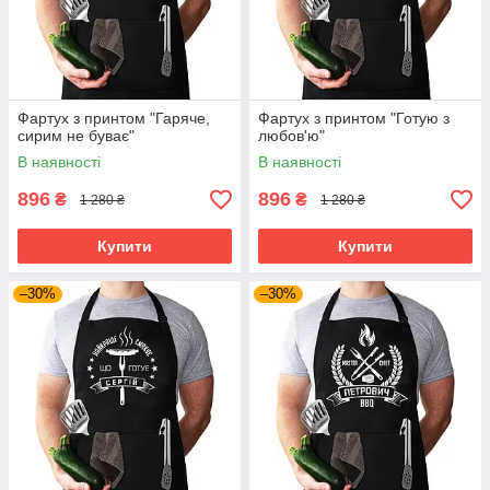
Фартух з принтом "Гаряче,
Фартух з принтом "Готую з
сирим не буває"
любов'ю"
В наявності
В наявності
896
896
₴
₴
1 280 ₴
1 280 ₴
Купити
Купити
–30%
–30%