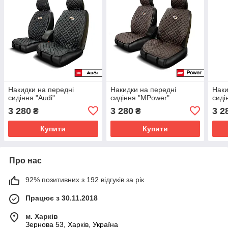
Накидки на передні
Накидки на передні
Наки
сидіння "Audi"
сидіння "MPower"
сиді
3 280
3 280
3 2
₴
₴
Купити
Купити
Про нас
92% позитивних з 192 відгуків за рік
Працює з 30.11.2018
м. Харків
Зернова 53, Харків, Україна