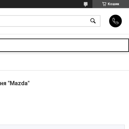
Кошик
ня "Mazda"