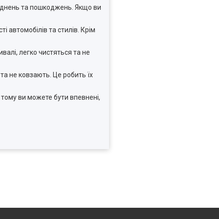
руднень та пошкоджень. Якщо ви
і автомобілів та стилів. Крім
ивалі, легко чистяться та не
та не ковзають. Це робить їх
 тому ви можете бути впевнені,