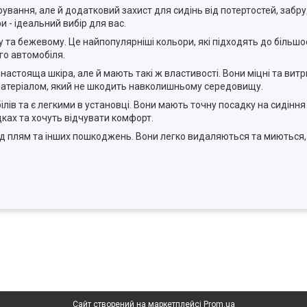
орування, але й додатковий захист для сидінь від потертостей, заб
и - ідеальний вибір для вас.
та бежевому. Це найпопулярніші кольори, які підходять до більшост
го автомобіля.
настояща шкіра, але й мають такі ж властивості. Вони міцні та витр
м матеріалом, який не шкодить навколишньому середовищу.
лів та є легкими в установці. Вони мають точну посадку на сидіння 
дках та хочуть відчувати комфорт.
від плям та інших пошкоджень. Вони легко видаляються та миються,
Сайт створений на маркетплейсі
Prom.ua