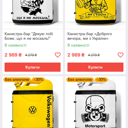
Канистра-бар "Дякую тобі
Канистра-бар «Доброго
Боже, що я не москаль!"
вечора, ми з України»
В наявності
В наявності
2 989
2 989
₴
₴
4 270 ₴
4 270 ₴
Купити
Купити
Без алкоголю
–30%
Без алкоголю
–30%