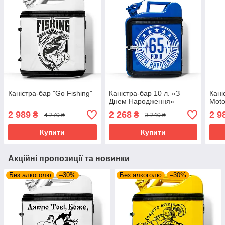
Каністра-бар "Go Fishing"
Каністра-бар 10 л. «З
Кані
Днем Народження»
Moto
2 989
2 268
2 9
₴
₴
4 270 ₴
3 240 ₴
Купити
Купити
Акційні пропозиції та новинки
Без алкоголю
–30%
Без алкоголю
–30%