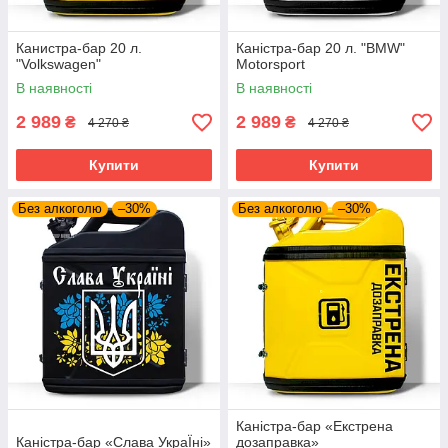
Канистра-бар 20 л.
Каністра-бар 20 л. "BMW"
"Volkswagen"
Motorsport
В наявності
В наявності
2 989
2 989
₴
₴
4 270 ₴
4 270 ₴
Купити
Купити
Без алкоголю
–30%
Без алкоголю
–30%
Каністра-бар «Екстрена
Каністра-бар «Слава УкраЇні»
дозаправка»