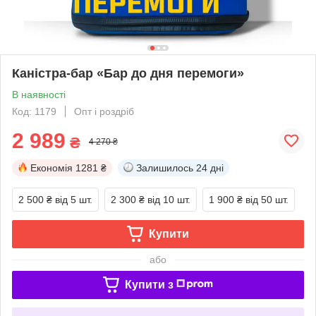
Каністра-бар «Бар до дня перемоги»
В наявності
Код: 1179
Опт і роздріб
2 989
₴
4 270 ₴
Економія
1281 ₴
Залишилось
24 дні
2 500 ₴
від 5 шт.
2 300 ₴
від 10 шт.
1 900 ₴
від 50 шт.
Купити
або
Купити з