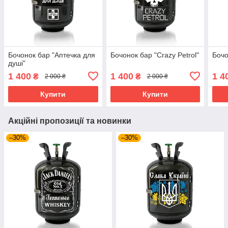
Бочонок бар "Аптечка для
Бочонок бар "Crazy Petrol"
Бочо
душі"
1 400
1 400
1 4
₴
₴
2 000 ₴
2 000 ₴
Купити
Купити
Акційні пропозиції та новинки
–30%
–30%