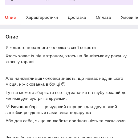
Опис
Характеристики
Доставка
Оплата
Умови п
Опис
У кожного поважного чоловіка є свої секрети.
Хтось ховає їх під матрацом, хтось на банківському рахунку,
хтось у гаражі.
⠀
Але найкмітливіші чоловіки знають, що немає надійнішого
місця, ніж схованка в бочці 😏
Тут ви можете зберігати все: від заначки на шубу коханій до
келихів для зустрічі з друзями.
💡
Бочонок-бар
— це чудовий сюрприз для друга, який
залюбки розділить з вами вміст подарунка.
Або для себе, якщо ви любите оригінальність та ексклюзив.
⠀
Зверху бочонку розташована кнопка вмикання світла