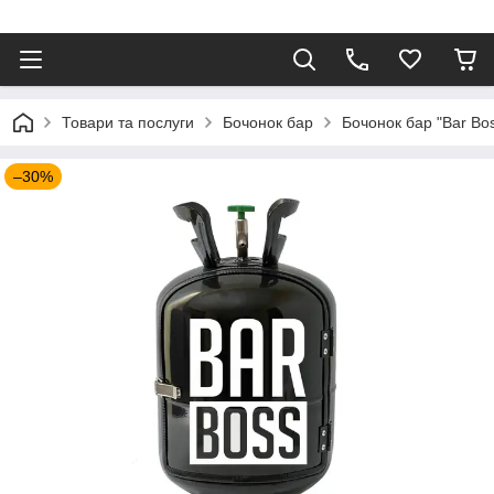
⠀
Товари та послуги
Бочонок бар
Бочонок бар "Bar Bo
–30%