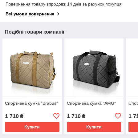
Повернення товару впродовж 14 днів за рахунок покупця
Всі умови повернення
Подібні товари компанії
Спортивна сумка "Brabus"
Спортивна сумка "AMG"
Спор
1 710
1 710
1 7
₴
₴
Купити
Купити