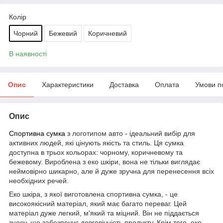
Колір
Чорний
Бежевий
Коричневий
В наявності
Опис
Характеристики
Доставка
Оплата
Умови п
Опис
Спортивна сумка
з логотипом авто - ідеальний вибір для
активних людей, які цінують якість та стиль. Ця сумка
доступна в трьох кольорах: чорному, коричневому та
бежевому. Вироблена з еко шкіри, вона не тільки виглядає
неймовірно шикарно, але й дуже зручна для перенесення всіх
необхідних речей.
Еко шкіра, з якої виготовлена спортивна сумка, - це
високоякісний матеріал, який має багато переваг. Цей
матеріал дуже легкий, м'який та міцний. Він не піддається
зносу, що забезпечує довговічність продукту. Крім того, еко