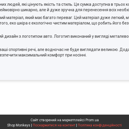
них людей, які цінують якість та стиль. Ця сумка доступна в трьох
неймовірно шикарно, але й дуже зручна для перенесення всіх необх
ний матеріал, який має багато переваг. Цей матеріал дуже легкий, м'
 того, еко шкіра є екологічно чистим матеріалом, що робить його б
ьний дизайн з логотипом авто. Логотип виконаний у вигляді металев
ваші спортивні речі, але водночас не буде виглядати великою. Дод
безпечити максимальний комфорт при носінні.
Сайт створений на маркетплейсі
Prom.ua
Shop Monkeys |
Поскаржитися на контент
|
Політика конфіденційності