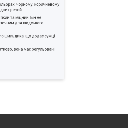
 кольорах: чорному, коричневому
ідних речей.
який та міцний. Він не
езпечним для людського
ого шильдика, що додає сумці
атково, вона має регульовані