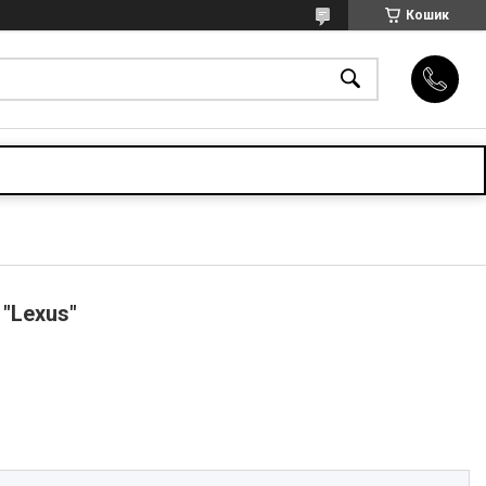
Кошик
"Lexus"