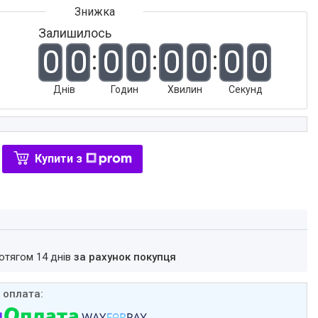
Залишилось
0
0
0
0
0
0
0
0
Днів
Годин
Хвилин
Секунд
Купити з
ротягом 14 днів
за рахунок покупця