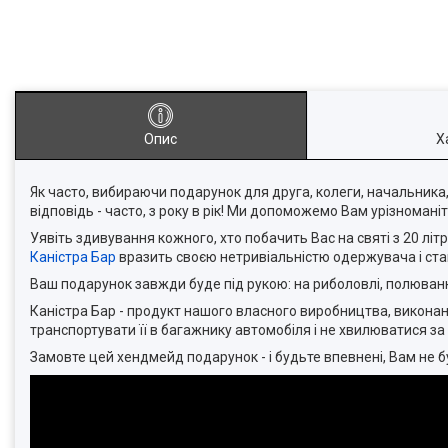
Опис
Х
Як часто, вибираючи подарунок для друга, колеги, начальника,
відповідь - часто, з року в рік! Ми допоможемо Вам урізномані
Уявіть здивування кожного, хто побачить Вас на святі з 20 лі
Каністра Бар
вразить своєю нетривіальністю одержувача і ста
Ваш подарунок завжди буде під рукою: на риболовлі, полюванні, п
Каністра Бар - продукт нашого власного виробництва, виконани
транспортувати її в багажнику автомобіля і не хвилюватися за ц
Замовте цей хендмейд подарунок - і будьте впевнені, Вам не 