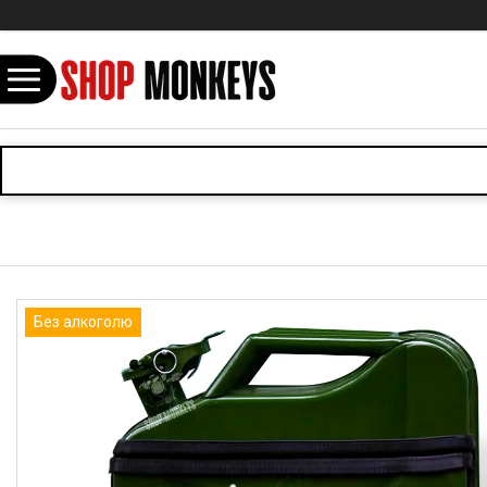
⠀
Без алкоголю