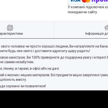
У компанії підключені е
покидаючи сайту.
арактеристики
Інформація д
 свого чоловіка чи просто хорошої людини, Ви натрапляєте на бана
тнити будь-яке свято і доставити адресату щиру радість!
тровою каністрою. Ви 100% привернете до подарунка увагу і інтерес!
не самим незабутнім.
ікніку, в гаражі, в офісі або на дачі.
й з якісних і міцних матеріалів. Всі предмети міцно закріплені гум
ілісність вмісту.
буде соромно їм похвалитися!