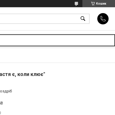
Кошик
стя є, коли клює"
роздріб
 ₴