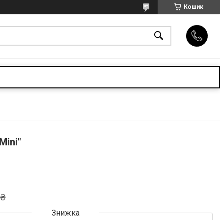
Кошик
Mini"
 ₴