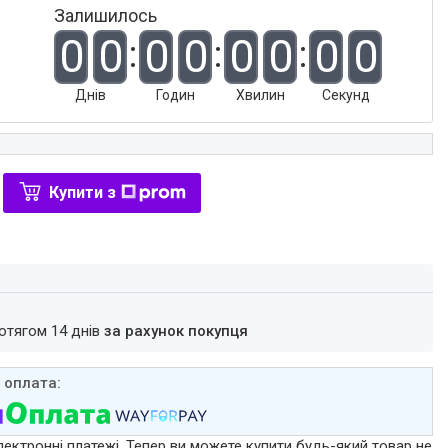
Залишилось
0
0
0
0
0
0
0
0
Днів
Годин
Хвилин
Секунд
Купити з
ротягом 14 днів
за рахунок покупця
лектронні платежі. Тепер ви можете купити будь-який товар не