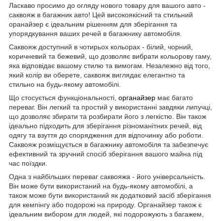
Ласкаво просимо до огляду нового товару для вашого авто -
саквояж в багажник авто! Цей високоякісний та стильний
оранайзер є ідеальним рішенням для зберігання та
упорядкування ваших речей в багажнику автомобіля.
Саквояж доступний в чотирьох кольорах - білий, чорний,
коричневий та бежевий, що дозволяє вибрати кольорову гаму,
яка відповідає вашому стилю та вимогам. Незалежно від того,
який колір ви оберете, саквояж виглядає елегантно та
стильно на будь-якому автомобілі.
Що стосується функціональності,
органайзер
має багато
переваг. Він легкий та простий у використанні завдяки липучці,
що дозволяє збирати та розбирати його з легкістю. Він також
ідеально підходить для зберігання різноманітних речей, від
одягу та взуття до спорядження для відпочинку або роботи.
Саквояж розміщується в багажнику автомобіля та забезпечує
ефективний та зручний спосіб зберігання вашого майна під
час поїздки.
Одна з найбільших переваг саквояжа - його універсальність.
Він може бути використаний на будь-якому автомобілі, а
також може бути використаний як додатковий засіб зберігання
для кемпінгу або подорожі на природу. Органайзер також є
ідеальним вибором для людей, які подорожують з багажем,