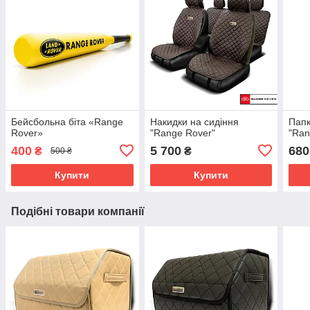
Бейсбольна біта «Range
Накидки на сидіння
Папк
Rover»
"Range Rover"
"Ran
400
5 700
680
₴
₴
500 ₴
Купити
Купити
Подібні товари компанії