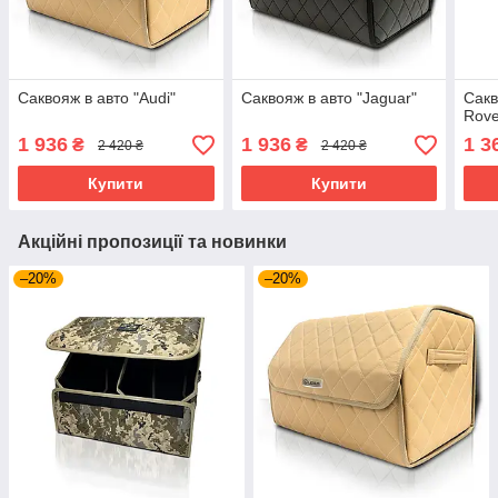
Саквояж в авто "Audi"
Саквояж в авто "Jaguar"
Сакв
Rove
1 936
1 936
1 3
₴
₴
2 420 ₴
2 420 ₴
Купити
Купити
Акційні пропозиції та новинки
–20%
–20%