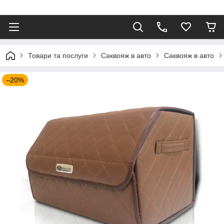
⠀
Товари та послуги
Саквояж в авто
Саквояж в авто
–20%