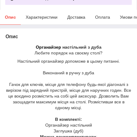
Опис
Характеристики
Доставка
Оплата
Умови п
Опис
Органайзер
настільний з дуба
Любите порядок на своєму столі?
Настільний органайзер допоможе в цьому питанні.
Виконаний в ручну з дуба
Гачок для ключів, місце для телефону будь-якої діагоналі з
вирізом під зарядний пристрій, місце для наручних годин. Все
це воєдино розмістить на собі цей аксесуар. Дозволить Вам
заощадити максимум місця на столі. Розмістивши все в
одному місці.
В комплекті:
Органайзер настільний
Заглушка (дуб)
Можна доукомплектувати
: