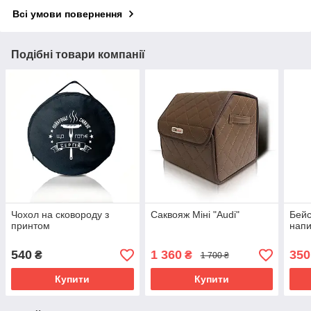
Всі умови повернення
Подібні товари компанії
Чохол на сковороду з
Саквояж Міні "Audi"
Бейс
принтом
напи
540
1 360
350
₴
₴
1 700 ₴
Купити
Купити