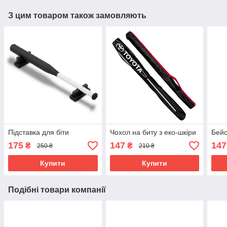
З цим товаром також замовляють
Підставка для біти
Чохол на биту з еко-шкіри
Бейс
175
147
147
₴
₴
250 ₴
210 ₴
Купити
Купити
Подібні товари компанії