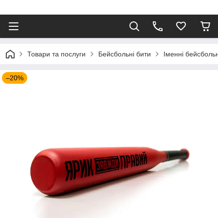
⠀
Товари та послуги
Бейсбольні бити
Іменні бейсбольн
–20%