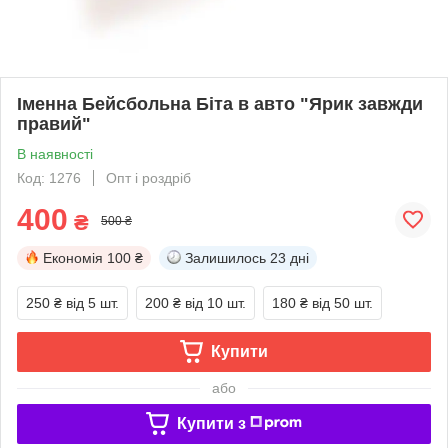
Іменна Бейсбольна Біта в авто "Ярик завжди
правий"
В наявності
Код: 1276
Опт і роздріб
400
₴
500 ₴
Економія
100 ₴
Залишилось
23 дні
250 ₴
від 5 шт.
200 ₴
від 10 шт.
180 ₴
від 50 шт.
Купити
або
Купити з