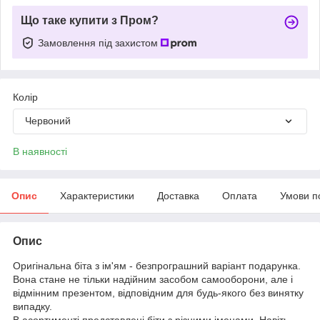
Що таке купити з Пром?
Замовлення під захистом
Колір
Червоний
В наявності
Опис
Характеристики
Доставка
Оплата
Умови п
Опис
Оригінальна біта з ім'ям - безпрограшний варіант подарунка.
Вона стане не тільки надійним засобом самооборони, але і
відмінним презентом, відповідним для будь-якого без винятку
випадку.
В асортименті представлені біти з різними іменами. Навіть