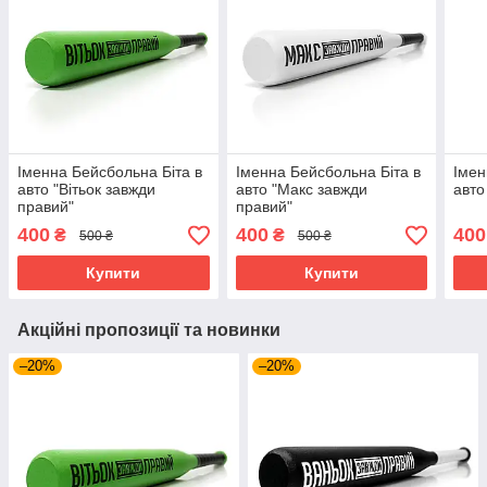
Іменна Бейсбольна Біта в
Іменна Бейсбольна Біта в
Імен
авто "Вітьок завжди
авто "Макс завжди
авто
правий"
правий"
400
400
400
₴
₴
500 ₴
500 ₴
Купити
Купити
Акційні пропозиції та новинки
–20%
–20%