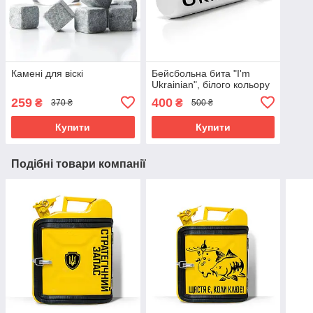
Камені для віскі
Бейсбольна бита "I'm
Ukrainian", білого кольору
259
400
₴
₴
370 ₴
500 ₴
Купити
Купити
Подібні товари компанії