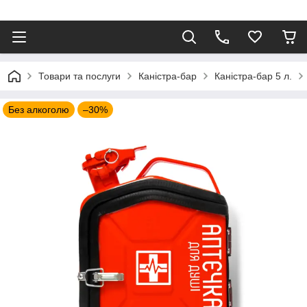
⠀
Товари та послуги
Каністра-бар
Каністра-бар 5 л.
Без алкоголю
–30%