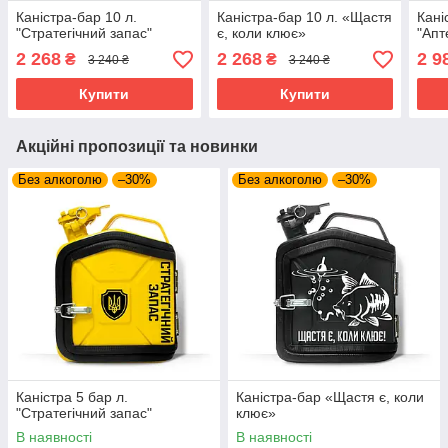
Каністра-бар 10 л.
Каністра-бар 10 л. «Щастя
Кані
"Стратегічний запас"
є, коли клює»
"Апт
2 268
2 268
2 9
₴
₴
3 240 ₴
3 240 ₴
Купити
Купити
Акційні пропозиції та новинки
Без алкоголю
–30%
Без алкоголю
–30%
Каністра 5 бар л.
Каністра-бар «Щастя є, коли
"Стратегічний запас"
клює»
В наявності
В наявності