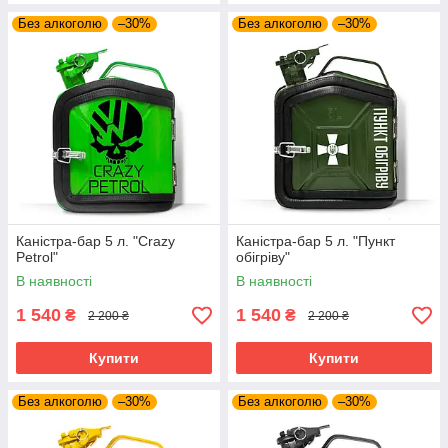
Без алкоголю
–30%
Без алкоголю
–30%
Каністра-бар 5 л. "Crazy
Каністра-бар 5 л. "Пункт
Petrol"
обігріву"
В наявності
В наявності
1 540
1 540
₴
₴
2 200 ₴
2 200 ₴
Купити
Купити
Без алкоголю
–30%
Без алкоголю
–30%